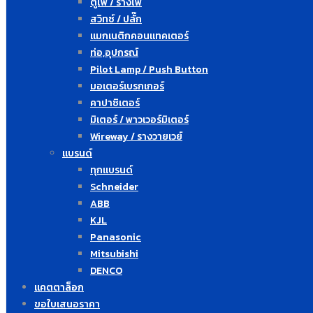
ตู้ไฟ / รางไฟ
สวิทซ์ / ปลั๊ก
แมกเนติกคอนแทคเตอร์
ท่อ,อุปกรณ์
Pilot Lamp / Push Button
มอเตอร์เบรกเกอร์
คาปาซิเตอร์
มิเตอร์ / พาวเวอร์มิเตอร์
Wireway / รางวายเวย์
แบรนด์
ทุกแบรนด์
Schneider
ABB
KJL
Panasonic
Mitsubishi
DENCO
แคตตาล็อก
ขอใบเสนอราคา