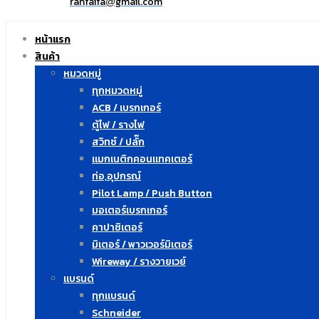
ranfaifa
gmail.com
@
หน้าแรก
สินค้า
หมวดหมู่
ทุกหมวดหมู่
ACB / เบรกเกอร์
ตู้ไฟ / รางไฟ
สวิทซ์ / ปลั๊ก
แมกเนติกคอนแทคเตอร์
ท่อ,อุปกรณ์
Pilot Lamp / Push Button
มอเตอร์เบรกเกอร์
คาปาซิเตอร์
มิเตอร์ / พาวเวอร์มิเตอร์
Wireway / รางวายเวย์
แบรนด์
ทุกแบรนด์
Schneider