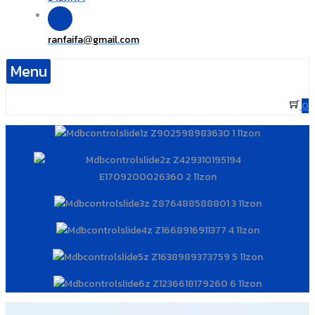
ranfaifa
gmail.com
@
Menu
0