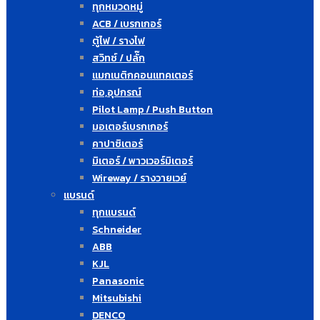
ทุกหมวดหมู่
ACB / เบรกเกอร์
ตู้ไฟ / รางไฟ
สวิทซ์ / ปลั๊ก
แมกเนติกคอนแทคเตอร์
ท่อ,อุปกรณ์
Pilot Lamp / Push Button
มอเตอร์เบรกเกอร์
คาปาซิเตอร์
มิเตอร์ / พาวเวอร์มิเตอร์
Wireway / รางวายเวย์
แบรนด์
ทุกแบรนด์
Schneider
ABB
KJL
Panasonic
Mitsubishi
DENCO