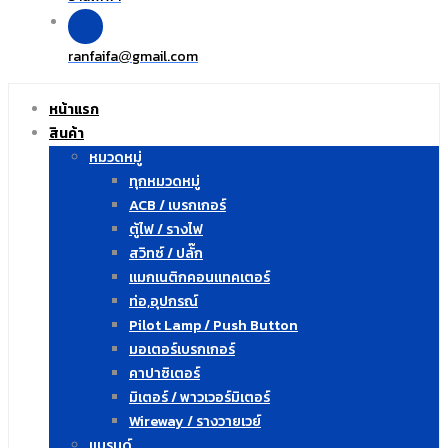
ranfaifa
gmail.com
@
หน้าแรก
สินค้า
หมวดหมู่
ทุกหมวดหมู่
ACB / เบรกเกอร์
ตู้ไฟ / รางไฟ
สวิทซ์ / ปลั๊ก
แมกเนติกคอนแทคเตอร์
ท่อ,อุปกรณ์
Pilot Lamp / Push Button
มอเตอร์เบรกเกอร์
คาปาซิเตอร์
มิเตอร์ / พาวเวอร์มิเตอร์
Wireway / รางวายเวย์
แบรนด์