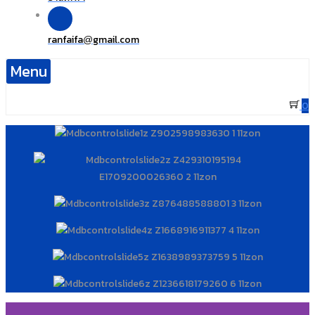
ranfaifa
gmail.com
@
Menu
0