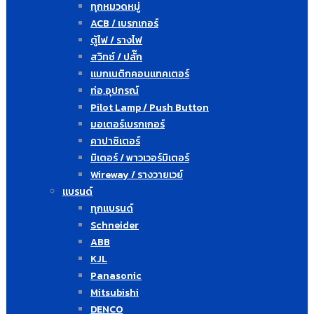
ทุกหมวดหมู่
ACB / เบรกเกอร์
ตู้ไฟ / รางไฟ
สวิทซ์ / ปลั๊ก
แมกเนติกคอนแทคเตอร์
ท่อ,อุปกรณ์
Pilot Lamp / Push Button
มอเตอร์เบรกเกอร์
คาปาซิเตอร์
มิเตอร์ / พาวเวอร์มิเตอร์
Wireway / รางวายเวย์
แบรนด์
ทุกแบรนด์
Schneider
ABB
KJL
Panasonic
Mitsubishi
DENCO