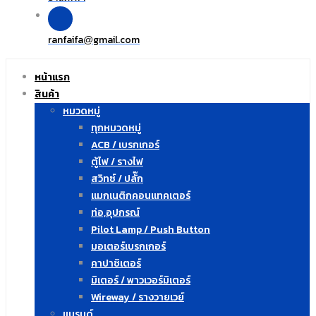
ranfaifa
gmail.com
@
หน้าแรก
สินค้า
หมวดหมู่
ทุกหมวดหมู่
ACB / เบรกเกอร์
ตู้ไฟ / รางไฟ
สวิทซ์ / ปลั๊ก
แมกเนติกคอนแทคเตอร์
ท่อ,อุปกรณ์
Pilot Lamp / Push Button
มอเตอร์เบรกเกอร์
คาปาซิเตอร์
มิเตอร์ / พาวเวอร์มิเตอร์
Wireway / รางวายเวย์
แบรนด์