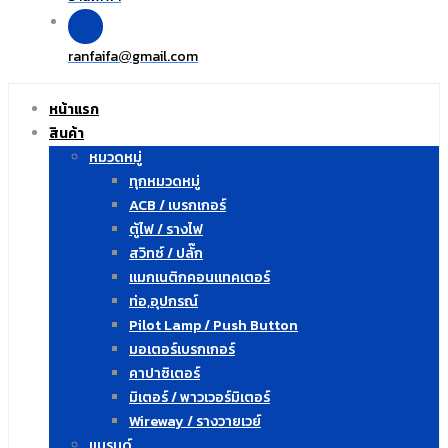
ranfaifa
gmail.com
@
หน้าแรก
สินค้า
หมวดหมู่
ทุกหมวดหมู่
ACB / เบรกเกอร์
ตู้ไฟ / รางไฟ
สวิทซ์ / ปลั๊ก
แมกเนติกคอนแทคเตอร์
ท่อ,อุปกรณ์
Pilot Lamp / Push Button
มอเตอร์เบรกเกอร์
คาปาซิเตอร์
มิเตอร์ / พาวเวอร์มิเตอร์
Wireway / รางวายเวย์
แบรนด์