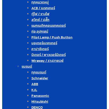
ทุกหมวดหมู่
ACB / เบรกเกอร์
ตู้ไฟ / รางไฟ
สวิทซ์ / ปลั๊ก
แมกเนติกคอนแทคเตอร์
ท่อ,อุปกรณ์
Pilot Lamp / Push Button
มอเตอร์เบรกเกอร์
คาปาซิเตอร์
มิเตอร์ / พาวเวอร์มิเตอร์
Wireway / รางวายเวย์
แบรนด์
ทุกแบรนด์
Schneider
ABB
KJL
Panasonic
Mitsubishi
DENCO