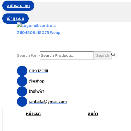
สมัครสมาชิก
เข้าสู่ระบบ
Search For:>
Search
089 121 1111
eshop
@
ร้านไฟฟ้า
ranfaifa
gmail.com
@
หน้าแรก
สินค้า