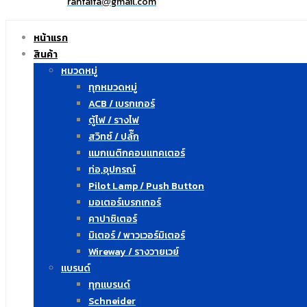
ranfaifa
gmail.com
@
หน้าแรก
สินค้า
หมวดหมู่
ทุกหมวดหมู่
ACB / เบรกเกอร์
ตู้ไฟ / รางไฟ
สวิทซ์ / ปลั๊ก
แมกเนติกคอนแทคเตอร์
ท่อ,อุปกรณ์
Pilot Lamp / Push Button
มอเตอร์เบรกเกอร์
คาปาซิเตอร์
มิเตอร์ / พาวเวอร์มิเตอร์
Wireway / รางวายเวย์
แบรนด์
ทุกแบรนด์
Schneider