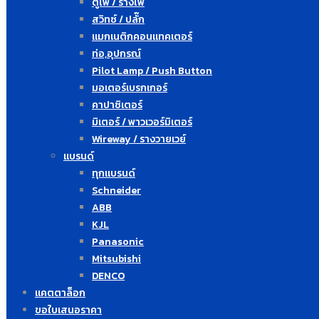
ตู้ไฟ / รางไฟ
สวิทซ์ / ปลั๊ก
แมกเนติกคอนแทคเตอร์
ท่อ,อุปกรณ์
Pilot Lamp / Push Button
มอเตอร์เบรกเกอร์
คาปาซิเตอร์
มิเตอร์ / พาวเวอร์มิเตอร์
Wireway / รางวายเวย์
แบรนด์
ทุกแบรนด์
Schneider
ABB
KJL
Panasonic
Mitsubishi
DENCO
แคตตาล็อก
ขอใบเสนอราคา