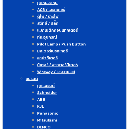
ทุกหมวดหมู่
ACB / เบรกเกอร์
ตู้ไฟ / รางไฟ
สวิทซ์ / ปลั๊ก
แมกเนติกคอนแทคเตอร์
ท่อ,อุปกรณ์
Pilot Lamp / Push Button
มอเตอร์เบรกเกอร์
คาปาซิเตอร์
มิเตอร์ / พาวเวอร์มิเตอร์
Wireway / รางวายเวย์
แบรนด์
ทุกแบรนด์
Schneider
ABB
KJL
Panasonic
Mitsubishi
DENCO