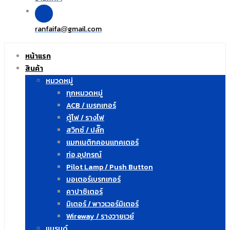
ranfaifa
gmail.com
@
หน้าแรก
สินค้า
หมวดหมู่
ทุกหมวดหมู่
ACB / เบรกเกอร์
ตู้ไฟ / รางไฟ
สวิทซ์ / ปลั๊ก
แมกเนติกคอนแทคเตอร์
ท่อ,อุปกรณ์
Pilot Lamp / Push Button
มอเตอร์เบรกเกอร์
คาปาซิเตอร์
มิเตอร์ / พาวเวอร์มิเตอร์
Wireway / รางวายเวย์
แบรนด์