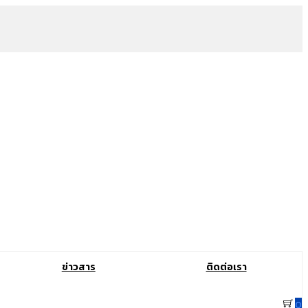
ข่าวสาร
ติดต่อเรา
0