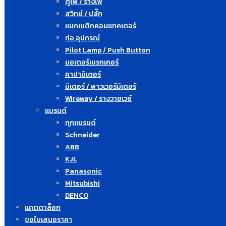
ตู้ไฟ / รางไฟ
สวิทซ์ / ปลั๊ก
แมกเนติกคอนแทคเตอร์
ท่อ,อุปกรณ์
Pilot Lamp / Push Button
มอเตอร์เบรกเกอร์
คาปาซิเตอร์
มิเตอร์ / พาวเวอร์มิเตอร์
Wireway / รางวายเวย์
แบรนด์
ทุกแบรนด์
Schneider
ABB
KJL
Panasonic
Mitsubishi
DENCO
แคตตาล็อก
ขอใบเสนอราคา