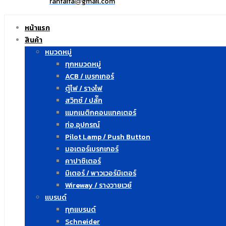
ranfaifa
gmail.com
@
หน้าแรก
สินค้า
หมวดหมู่
ทุกหมวดหมู่
ACB / เบรกเกอร์
ตู้ไฟ / รางไฟ
สวิทซ์ / ปลั๊ก
แมกเนติกคอนแทคเตอร์
ท่อ,อุปกรณ์
Pilot Lamp / Push Button
มอเตอร์เบรกเกอร์
คาปาซิเตอร์
มิเตอร์ / พาวเวอร์มิเตอร์
Wireway / รางวายเวย์
แบรนด์
ทุกแบรนด์
Schneider