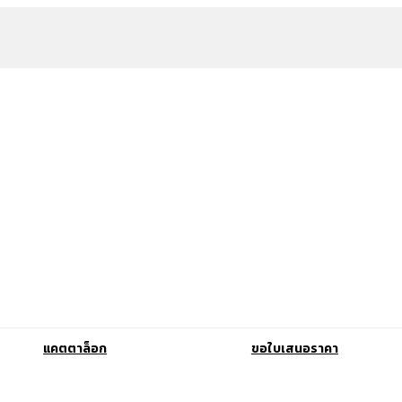
แคตตาล็อก
ขอใบเสนอราคา