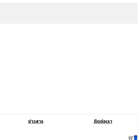
ข่าวสาร
ติดต่อเรา
0