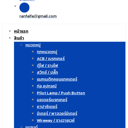
ranfaifa
gmail.com
@
หน้าแรก
สินค้า
หมวดหมู่
ทุกหมวดหมู่
ACB / เบรกเกอร์
ตู้ไฟ / รางไฟ
สวิทซ์ / ปลั๊ก
แมกเนติกคอนแทคเตอร์
ท่อ,อุปกรณ์
Pilot Lamp / Push Button
มอเตอร์เบรกเกอร์
คาปาซิเตอร์
มิเตอร์ / พาวเวอร์มิเตอร์
Wireway / รางวายเวย์
แบรนด์