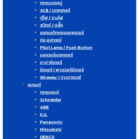
ทุกหมวดหมู่
ACB / เบรกเกอร์
ตู้ไฟ / รางไฟ
สวิทซ์ / ปลั๊ก
แมกเนติกคอนแทคเตอร์
ท่อ,อุปกรณ์
Pilot Lamp / Push Button
มอเตอร์เบรกเกอร์
คาปาซิเตอร์
มิเตอร์ / พาวเวอร์มิเตอร์
Wireway / รางวายเวย์
แบรนด์
ทุกแบรนด์
Schneider
ABB
KJL
Panasonic
Mitsubishi
DENCO