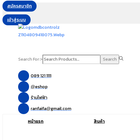
สมัครสมาชิก
เข้าสู่ระบบ
Search For:>
Search
089 121 1111
eshop
@
ร้านไฟฟ้า
ranfaifa
gmail.com
@
หน้าแรก
สินค้า