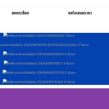
แคตตาล็อก
ขอใบเสนอราคา