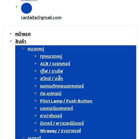
ranfaifa
gmail.com
@
หน้าแรก
สินค้า
หมวดหมู่
ทุกหมวดหมู่
ACB / เบรกเกอร์
ตู้ไฟ / รางไฟ
สวิทซ์ / ปลั๊ก
แมกเนติกคอนแทคเตอร์
ท่อ,อุปกรณ์
Pilot Lamp / Push Button
มอเตอร์เบรกเกอร์
คาปาซิเตอร์
มิเตอร์ / พาวเวอร์มิเตอร์
Wireway / รางวายเวย์
แบรนด์