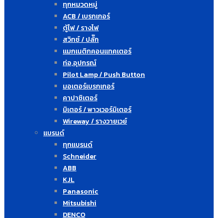
ทุกหมวดหมู่
ACB / เบรกเกอร์
ตู้ไฟ / รางไฟ
สวิทซ์ / ปลั๊ก
แมกเนติกคอนแทคเตอร์
ท่อ,อุปกรณ์
Pilot Lamp / Push Button
มอเตอร์เบรกเกอร์
คาปาซิเตอร์
มิเตอร์ / พาวเวอร์มิเตอร์
Wireway / รางวายเวย์
แบรนด์
ทุกแบรนด์
Schneider
ABB
KJL
Panasonic
Mitsubishi
DENCO