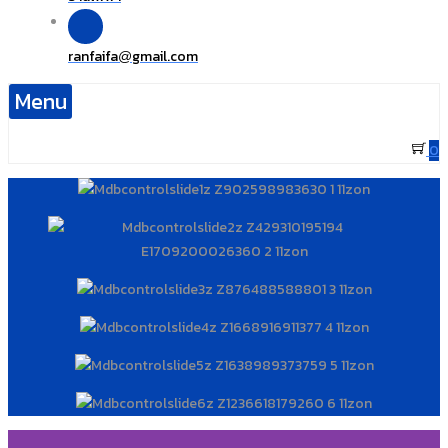
ranfaifa
gmail.com
@
Menu
0