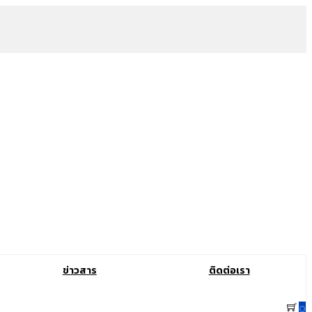
ข่าวสาร
ติดต่อเรา
0