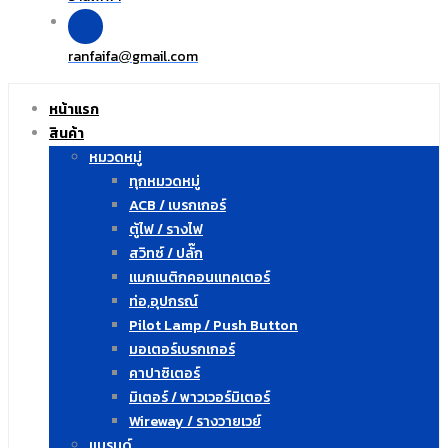
ranfaifa
gmail.com
@
หน้าแรก
สินค้า
หมวดหมู่
ทุกหมวดหมู่
ACB / เบรกเกอร์
ตู้ไฟ / รางไฟ
สวิทซ์ / ปลั๊ก
แมกเนติกคอนแทคเตอร์
ท่อ,อุปกรณ์
Pilot Lamp / Push Button
มอเตอร์เบรกเกอร์
คาปาซิเตอร์
มิเตอร์ / พาวเวอร์มิเตอร์
Wireway / รางวายเวย์
แบรนด์