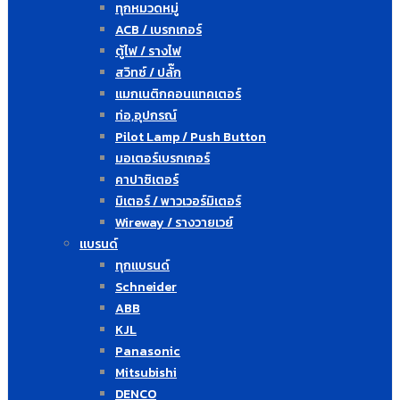
ทุกหมวดหมู่
ACB / เบรกเกอร์
ตู้ไฟ / รางไฟ
สวิทซ์ / ปลั๊ก
แมกเนติกคอนแทคเตอร์
ท่อ,อุปกรณ์
Pilot Lamp / Push Button
มอเตอร์เบรกเกอร์
คาปาซิเตอร์
มิเตอร์ / พาวเวอร์มิเตอร์
Wireway / รางวายเวย์
แบรนด์
ทุกแบรนด์
Schneider
ABB
KJL
Panasonic
Mitsubishi
DENCO