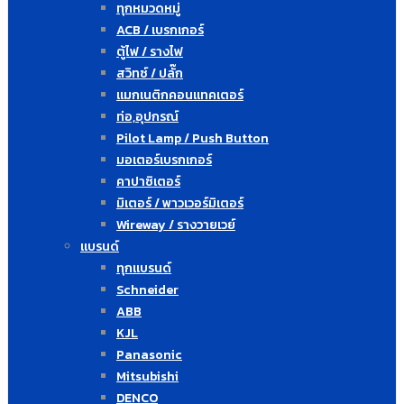
ทุกหมวดหมู่
ACB / เบรกเกอร์
ตู้ไฟ / รางไฟ
สวิทซ์ / ปลั๊ก
แมกเนติกคอนแทคเตอร์
ท่อ,อุปกรณ์
Pilot Lamp / Push Button
มอเตอร์เบรกเกอร์
คาปาซิเตอร์
มิเตอร์ / พาวเวอร์มิเตอร์
Wireway / รางวายเวย์
แบรนด์
ทุกแบรนด์
Schneider
ABB
KJL
Panasonic
Mitsubishi
DENCO