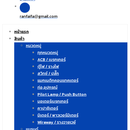
ranfaifa
gmail.com
@
หน้าแรก
สินค้า
หมวดหมู่
ทุกหมวดหมู่
ACB / เบรกเกอร์
ตู้ไฟ / รางไฟ
สวิทซ์ / ปลั๊ก
แมกเนติกคอนแทคเตอร์
ท่อ,อุปกรณ์
Pilot Lamp / Push Button
มอเตอร์เบรกเกอร์
คาปาซิเตอร์
มิเตอร์ / พาวเวอร์มิเตอร์
Wireway / รางวายเวย์
แบรนด์