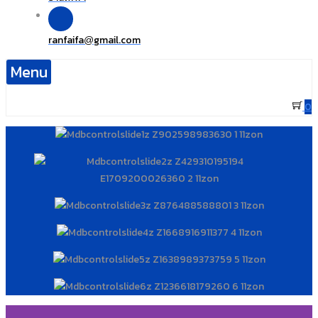
ranfaifa
gmail.com
@
Menu
0