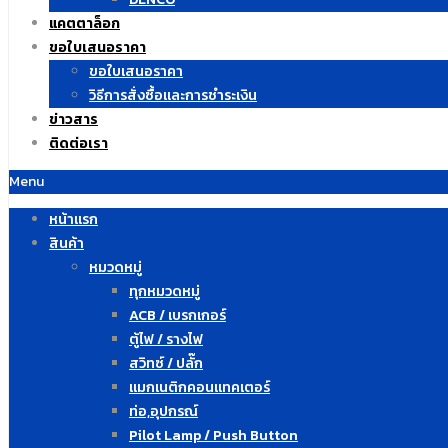
แคตตาล็อก
ขอใบเสนอราคา
ขอใบเสนอราคา
วิธีการสั่งซื้อและการชำระเงิน
ข่าวสาร
ติดต่อเรา
Menu
หน้าแรก
สินค้า
หมวดหมู่
ทุกหมวดหมู่
ACB / เบรกเกอร์
ตู้ไฟ / รางไฟ
สวิทซ์ / ปลั๊ก
แมกเนติกคอนแทคเตอร์
ท่อ,อุปกรณ์
Pilot Lamp / Push Button