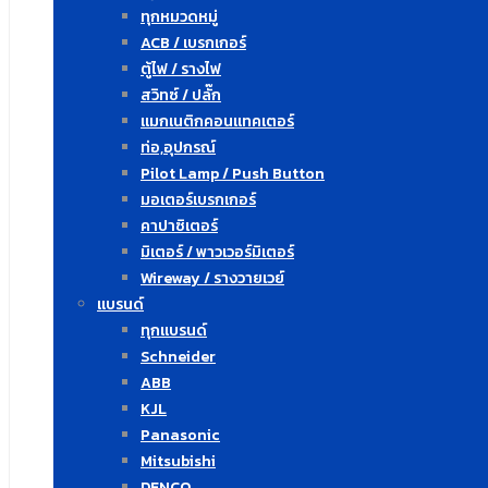
ทุกหมวดหมู่
ACB / เบรกเกอร์
ตู้ไฟ / รางไฟ
สวิทซ์ / ปลั๊ก
แมกเนติกคอนแทคเตอร์
ท่อ,อุปกรณ์
Pilot Lamp / Push Button
มอเตอร์เบรกเกอร์
คาปาซิเตอร์
มิเตอร์ / พาวเวอร์มิเตอร์
Wireway / รางวายเวย์
แบรนด์
ทุกแบรนด์
Schneider
ABB
KJL
Panasonic
Mitsubishi
DENCO