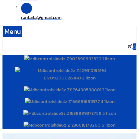
ranfaifa
gmail.com
@
Menu
0