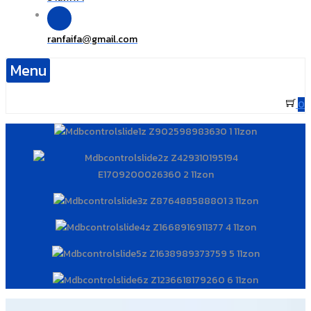
ranfaifa
gmail.com
@
Menu
0