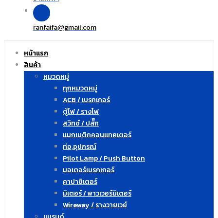
ranfaifa
gmail.com
@
หน้าแรก
สินค้า
หมวดหมู่
ทุกหมวดหมู่
ACB / เบรกเกอร์
ตู้ไฟ / รางไฟ
สวิทซ์ / ปลั๊ก
แมกเนติกคอนแทคเตอร์
ท่อ,อุปกรณ์
Pilot Lamp / Push Button
มอเตอร์เบรกเกอร์
คาปาซิเตอร์
มิเตอร์ / พาวเวอร์มิเตอร์
Wireway / รางวายเวย์
แบรนด์