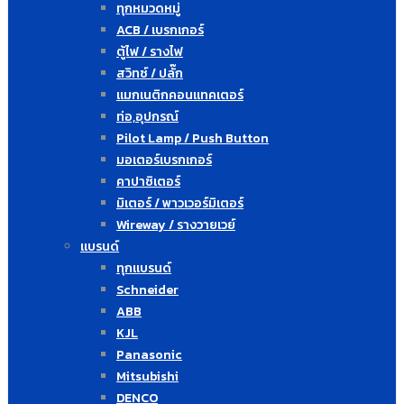
ทุกหมวดหมู่
ACB / เบรกเกอร์
ตู้ไฟ / รางไฟ
สวิทซ์ / ปลั๊ก
แมกเนติกคอนแทคเตอร์
ท่อ,อุปกรณ์
Pilot Lamp / Push Button
มอเตอร์เบรกเกอร์
คาปาซิเตอร์
มิเตอร์ / พาวเวอร์มิเตอร์
Wireway / รางวายเวย์
แบรนด์
ทุกแบรนด์
Schneider
ABB
KJL
Panasonic
Mitsubishi
DENCO