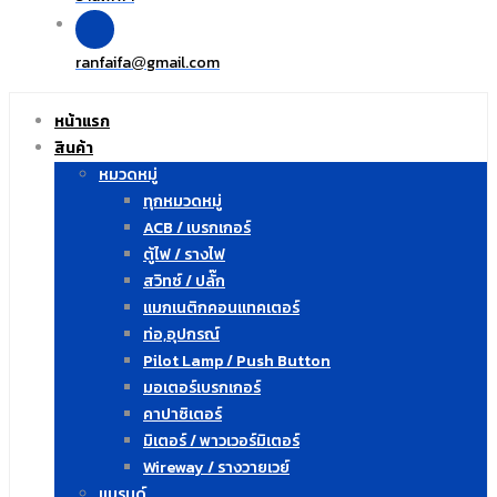
ranfaifa
gmail.com
@
หน้าแรก
สินค้า
หมวดหมู่
ทุกหมวดหมู่
ACB / เบรกเกอร์
ตู้ไฟ / รางไฟ
สวิทซ์ / ปลั๊ก
แมกเนติกคอนแทคเตอร์
ท่อ,อุปกรณ์
Pilot Lamp / Push Button
มอเตอร์เบรกเกอร์
คาปาซิเตอร์
มิเตอร์ / พาวเวอร์มิเตอร์
Wireway / รางวายเวย์
แบรนด์