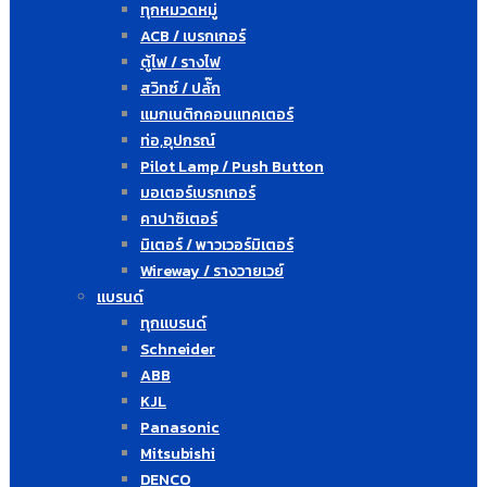
ทุกหมวดหมู่
ACB / เบรกเกอร์
ตู้ไฟ / รางไฟ
สวิทซ์ / ปลั๊ก
แมกเนติกคอนแทคเตอร์
ท่อ,อุปกรณ์
Pilot Lamp / Push Button
มอเตอร์เบรกเกอร์
คาปาซิเตอร์
มิเตอร์ / พาวเวอร์มิเตอร์
Wireway / รางวายเวย์
แบรนด์
ทุกแบรนด์
Schneider
ABB
KJL
Panasonic
Mitsubishi
DENCO