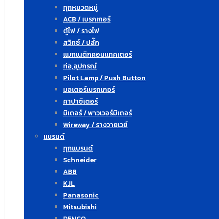
ทุกหมวดหมู่
ACB / เบรกเกอร์
ตู้ไฟ / รางไฟ
สวิทซ์ / ปลั๊ก
แมกเนติกคอนแทคเตอร์
ท่อ,อุปกรณ์
Pilot Lamp / Push Button
มอเตอร์เบรกเกอร์
คาปาซิเตอร์
มิเตอร์ / พาวเวอร์มิเตอร์
Wireway / รางวายเวย์
แบรนด์
ทุกแบรนด์
Schneider
ABB
KJL
Panasonic
Mitsubishi
DENCO