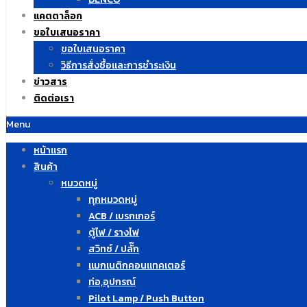
แคตตาล็อก
ขอใบเสนอราคา
ขอใบเสนอราคา
วิธีการสั่งซื้อและการชำระเงิน
ข่าวสาร
ติดต่อเรา
Menu
หน้าแรก
สินค้า
หมวดหมู่
ทุกหมวดหมู่
ACB / เบรกเกอร์
ตู้ไฟ / รางไฟ
สวิทซ์ / ปลั๊ก
แมกเนติกคอนแทคเตอร์
ท่อ,อุปกรณ์
Pilot Lamp / Push Button