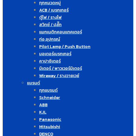
ทุกหมวดหมู่
ACB / เบรกเกอร์
ตู้ไฟ / รางไฟ
สวิทซ์ / ปลั๊ก
แมกเนติกคอนแทคเตอร์
ท่อ,อุปกรณ์
Pilot Lamp / Push Button
มอเตอร์เบรกเกอร์
คาปาซิเตอร์
มิเตอร์ / พาวเวอร์มิเตอร์
Wireway / รางวายเวย์
แบรนด์
ทุกแบรนด์
Schneider
ABB
KJL
Panasonic
Mitsubishi
DENCO