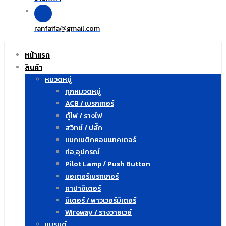
ranfaifa
gmail.com
@
หน้าแรก
สินค้า
หมวดหมู่
ทุกหมวดหมู่
ACB / เบรกเกอร์
ตู้ไฟ / รางไฟ
สวิทซ์ / ปลั๊ก
แมกเนติกคอนแทคเตอร์
ท่อ,อุปกรณ์
Pilot Lamp / Push Button
มอเตอร์เบรกเกอร์
คาปาซิเตอร์
มิเตอร์ / พาวเวอร์มิเตอร์
Wireway / รางวายเวย์
แบรนด์