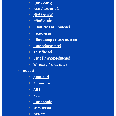
ทุกหมวดหมู่
ACB / เบรกเกอร์
ตู้ไฟ / รางไฟ
สวิทซ์ / ปลั๊ก
แมกเนติกคอนแทคเตอร์
ท่อ,อุปกรณ์
Pilot Lamp / Push Button
มอเตอร์เบรกเกอร์
คาปาซิเตอร์
มิเตอร์ / พาวเวอร์มิเตอร์
Wireway / รางวายเวย์
แบรนด์
ทุกแบรนด์
Schneider
ABB
KJL
Panasonic
Mitsubishi
DENCO