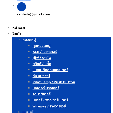
ranfaifa
gmail.com
@
หน้าแรก
สินค้า
หมวดหมู่
ทุกหมวดหมู่
ACB / เบรกเกอร์
ตู้ไฟ / รางไฟ
สวิทซ์ / ปลั๊ก
แมกเนติกคอนแทคเตอร์
ท่อ,อุปกรณ์
Pilot Lamp / Push Button
มอเตอร์เบรกเกอร์
คาปาซิเตอร์
มิเตอร์ / พาวเวอร์มิเตอร์
Wireway / รางวายเวย์
แบรนด์