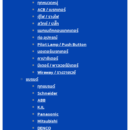
ทุกหมวดหมู่
ACB / เบรกเกอร์
ตู้ไฟ / รางไฟ
สวิทซ์ / ปลั๊ก
แมกเนติกคอนแทคเตอร์
ท่อ,อุปกรณ์
Pilot Lamp / Push Button
มอเตอร์เบรกเกอร์
คาปาซิเตอร์
มิเตอร์ / พาวเวอร์มิเตอร์
Wireway / รางวายเวย์
แบรนด์
ทุกแบรนด์
Schneider
ABB
KJL
Panasonic
Mitsubishi
DENCO