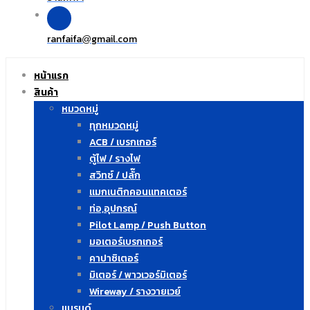
ranfaifa
gmail.com
@
หน้าแรก
สินค้า
หมวดหมู่
ทุกหมวดหมู่
ACB / เบรกเกอร์
ตู้ไฟ / รางไฟ
สวิทซ์ / ปลั๊ก
แมกเนติกคอนแทคเตอร์
ท่อ,อุปกรณ์
Pilot Lamp / Push Button
มอเตอร์เบรกเกอร์
คาปาซิเตอร์
มิเตอร์ / พาวเวอร์มิเตอร์
Wireway / รางวายเวย์
แบรนด์