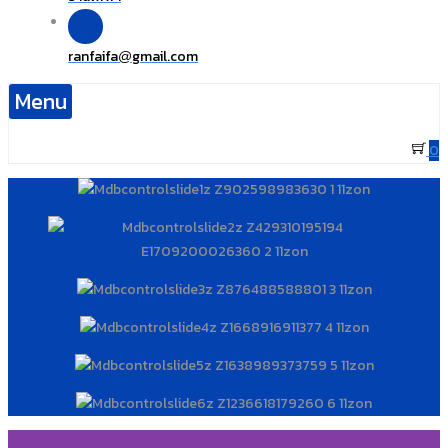
ranfaifa
gmail.com
@
Menu
0