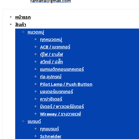
ranfaifa
gmail.com
@
หน้าแรก
สินค้า
หมวดหมู่
ทุกหมวดหมู่
ACB / เบรกเกอร์
ตู้ไฟ / รางไฟ
สวิทซ์ / ปลั๊ก
แมกเนติกคอนแทคเตอร์
ท่อ,อุปกรณ์
Pilot Lamp / Push Button
มอเตอร์เบรกเกอร์
คาปาซิเตอร์
มิเตอร์ / พาวเวอร์มิเตอร์
Wireway / รางวายเวย์
แบรนด์
ทุกแบรนด์
Schneider