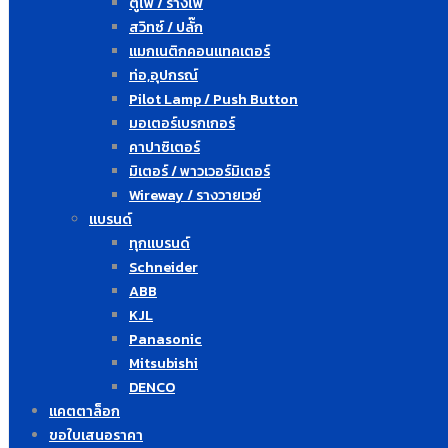
ตู้ไฟ / รางไฟ
สวิทซ์ / ปลั๊ก
แมกเนติกคอนแทคเตอร์
ท่อ,อุปกรณ์
Pilot Lamp / Push Button
มอเตอร์เบรกเกอร์
คาปาซิเตอร์
มิเตอร์ / พาวเวอร์มิเตอร์
Wireway / รางวายเวย์
แบรนด์
ทุกแบรนด์
Schneider
ABB
KJL
Panasonic
Mitsubishi
DENCO
แคตตาล็อก
ขอใบเสนอราคา