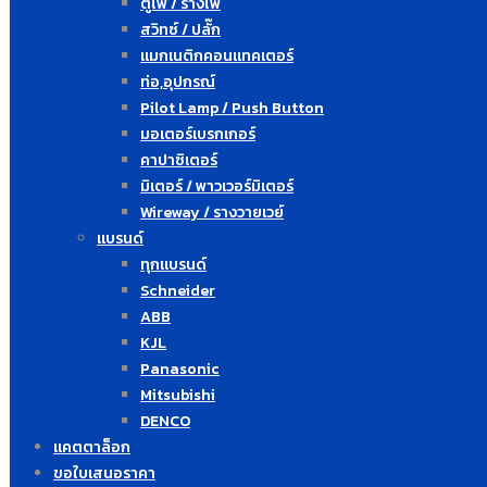
ตู้ไฟ / รางไฟ
สวิทซ์ / ปลั๊ก
แมกเนติกคอนแทคเตอร์
ท่อ,อุปกรณ์
Pilot Lamp / Push Button
มอเตอร์เบรกเกอร์
คาปาซิเตอร์
มิเตอร์ / พาวเวอร์มิเตอร์
Wireway / รางวายเวย์
แบรนด์
ทุกแบรนด์
Schneider
ABB
KJL
Panasonic
Mitsubishi
DENCO
แคตตาล็อก
ขอใบเสนอราคา