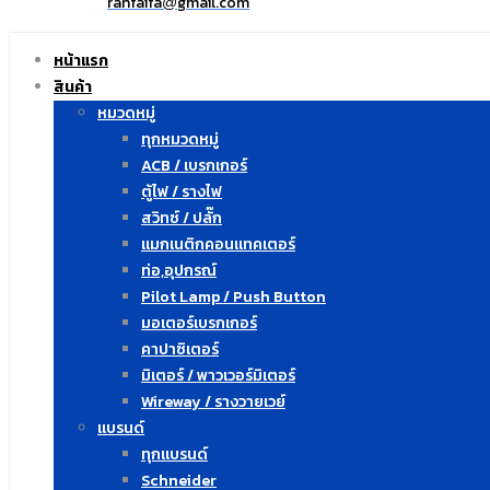
ranfaifa
gmail.com
@
หน้าแรก
สินค้า
หมวดหมู่
ทุกหมวดหมู่
ACB / เบรกเกอร์
ตู้ไฟ / รางไฟ
สวิทซ์ / ปลั๊ก
แมกเนติกคอนแทคเตอร์
ท่อ,อุปกรณ์
Pilot Lamp / Push Button
มอเตอร์เบรกเกอร์
คาปาซิเตอร์
มิเตอร์ / พาวเวอร์มิเตอร์
Wireway / รางวายเวย์
แบรนด์
ทุกแบรนด์
Schneider