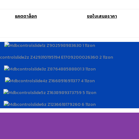
แคตตาล็อก
ขอใบเสนอราคา