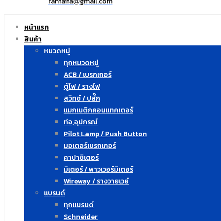
ranfaifa
gmail.com
@
หน้าแรก
สินค้า
หมวดหมู่
ทุกหมวดหมู่
ACB / เบรกเกอร์
ตู้ไฟ / รางไฟ
สวิทซ์ / ปลั๊ก
แมกเนติกคอนแทคเตอร์
ท่อ,อุปกรณ์
Pilot Lamp / Push Button
มอเตอร์เบรกเกอร์
คาปาซิเตอร์
มิเตอร์ / พาวเวอร์มิเตอร์
Wireway / รางวายเวย์
แบรนด์
ทุกแบรนด์
Schneider