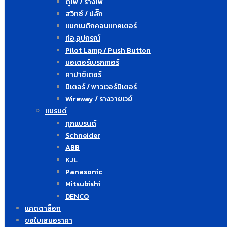
ตู้ไฟ / รางไฟ
สวิทซ์ / ปลั๊ก
แมกเนติกคอนแทคเตอร์
ท่อ,อุปกรณ์
Pilot Lamp / Push Button
มอเตอร์เบรกเกอร์
คาปาซิเตอร์
มิเตอร์ / พาวเวอร์มิเตอร์
Wireway / รางวายเวย์
แบรนด์
ทุกแบรนด์
Schneider
ABB
KJL
Panasonic
Mitsubishi
DENCO
แคตตาล็อก
ขอใบเสนอราคา