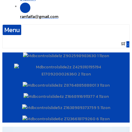
ranfaifa
gmail.com
@
Menu
0