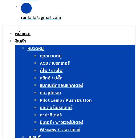
ranfaifa
gmail.com
@
หน้าแรก
สินค้า
หมวดหมู่
ทุกหมวดหมู่
ACB / เบรกเกอร์
ตู้ไฟ / รางไฟ
สวิทซ์ / ปลั๊ก
แมกเนติกคอนแทคเตอร์
ท่อ,อุปกรณ์
Pilot Lamp / Push Button
มอเตอร์เบรกเกอร์
คาปาซิเตอร์
มิเตอร์ / พาวเวอร์มิเตอร์
Wireway / รางวายเวย์
แบรนด์