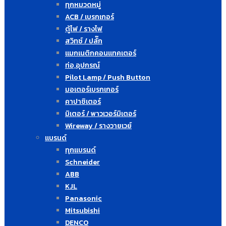
ทุกหมวดหมู่
ACB / เบรกเกอร์
ตู้ไฟ / รางไฟ
สวิทซ์ / ปลั๊ก
แมกเนติกคอนแทคเตอร์
ท่อ,อุปกรณ์
Pilot Lamp / Push Button
มอเตอร์เบรกเกอร์
คาปาซิเตอร์
มิเตอร์ / พาวเวอร์มิเตอร์
Wireway / รางวายเวย์
แบรนด์
ทุกแบรนด์
Schneider
ABB
KJL
Panasonic
Mitsubishi
DENCO