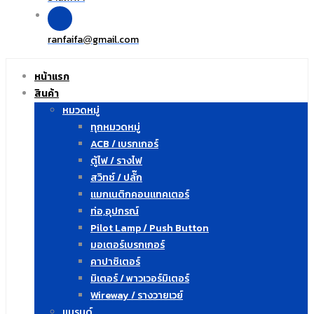
ranfaifa
gmail.com
@
หน้าแรก
สินค้า
หมวดหมู่
ทุกหมวดหมู่
ACB / เบรกเกอร์
ตู้ไฟ / รางไฟ
สวิทซ์ / ปลั๊ก
แมกเนติกคอนแทคเตอร์
ท่อ,อุปกรณ์
Pilot Lamp / Push Button
มอเตอร์เบรกเกอร์
คาปาซิเตอร์
มิเตอร์ / พาวเวอร์มิเตอร์
Wireway / รางวายเวย์
แบรนด์