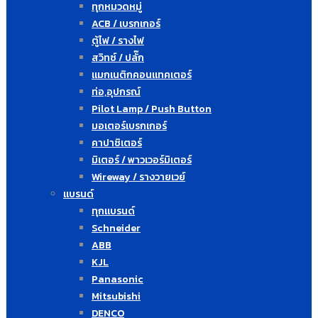
ทุกหมวดหมู่
ACB / เบรกเกอร์
ตู้ไฟ / รางไฟ
สวิทซ์ / ปลั๊ก
แมกเนติกคอนแทคเตอร์
ท่อ,อุปกรณ์
Pilot Lamp / Push Button
มอเตอร์เบรกเกอร์
คาปาซิเตอร์
มิเตอร์ / พาวเวอร์มิเตอร์
Wireway / รางวายเวย์
แบรนด์
ทุกแบรนด์
Schneider
ABB
KJL
Panasonic
Mitsubishi
DENCO