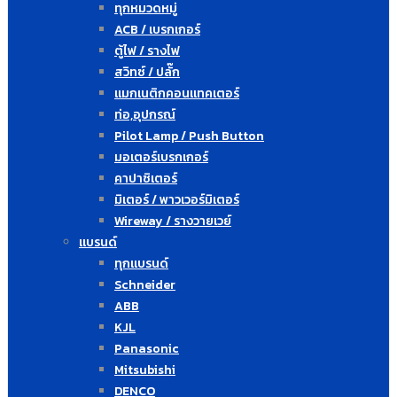
ทุกหมวดหมู่
ACB / เบรกเกอร์
ตู้ไฟ / รางไฟ
สวิทซ์ / ปลั๊ก
แมกเนติกคอนแทคเตอร์
ท่อ,อุปกรณ์
Pilot Lamp / Push Button
มอเตอร์เบรกเกอร์
คาปาซิเตอร์
มิเตอร์ / พาวเวอร์มิเตอร์
Wireway / รางวายเวย์
แบรนด์
ทุกแบรนด์
Schneider
ABB
KJL
Panasonic
Mitsubishi
DENCO