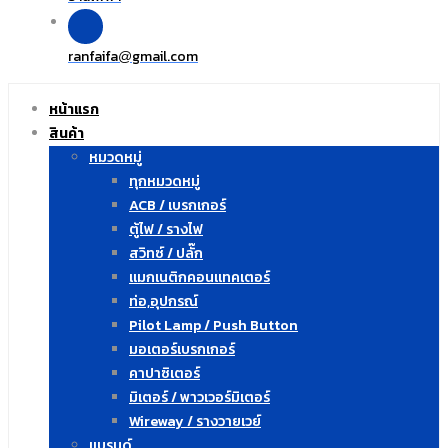
ranfaifa
gmail.com
@
หน้าแรก
สินค้า
หมวดหมู่
ทุกหมวดหมู่
ACB / เบรกเกอร์
ตู้ไฟ / รางไฟ
สวิทซ์ / ปลั๊ก
แมกเนติกคอนแทคเตอร์
ท่อ,อุปกรณ์
Pilot Lamp / Push Button
มอเตอร์เบรกเกอร์
คาปาซิเตอร์
มิเตอร์ / พาวเวอร์มิเตอร์
Wireway / รางวายเวย์
แบรนด์