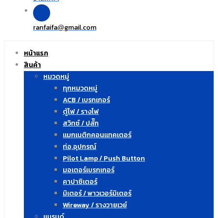
ranfaifa
gmail.com
@
หน้าแรก
สินค้า
หมวดหมู่
ทุกหมวดหมู่
ACB / เบรกเกอร์
ตู้ไฟ / รางไฟ
สวิทซ์ / ปลั๊ก
แมกเนติกคอนแทคเตอร์
ท่อ,อุปกรณ์
Pilot Lamp / Push Button
มอเตอร์เบรกเกอร์
คาปาซิเตอร์
มิเตอร์ / พาวเวอร์มิเตอร์
Wireway / รางวายเวย์
แบรนด์