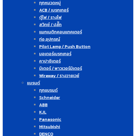
ทุกหมวดหมู่
ACB / เบรกเกอร์
ตู้ไฟ / รางไฟ
สวิทซ์ / ปลั๊ก
แมกเนติกคอนแทคเตอร์
ท่อ,อุปกรณ์
Pilot Lamp / Push Button
มอเตอร์เบรกเกอร์
คาปาซิเตอร์
มิเตอร์ / พาวเวอร์มิเตอร์
Wireway / รางวายเวย์
แบรนด์
ทุกแบรนด์
Schneider
ABB
KJL
Panasonic
Mitsubishi
DENCO