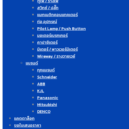
ตู้ไฟ / รางไฟ
สวิทซ์ / ปลั๊ก
แมกเนติกคอนแทคเตอร์
ท่อ,อุปกรณ์
Pilot Lamp / Push Button
มอเตอร์เบรกเกอร์
คาปาซิเตอร์
มิเตอร์ / พาวเวอร์มิเตอร์
Wireway / รางวายเวย์
แบรนด์
ทุกแบรนด์
Schneider
ABB
KJL
Panasonic
Mitsubishi
DENCO
แคตตาล็อก
ขอใบเสนอราคา