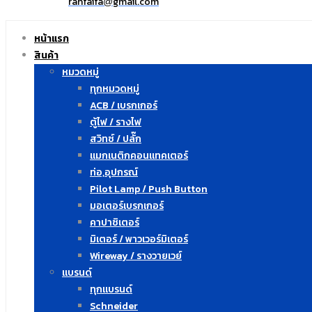
ranfaifa
gmail.com
@
หน้าแรก
สินค้า
หมวดหมู่
ทุกหมวดหมู่
ACB / เบรกเกอร์
ตู้ไฟ / รางไฟ
สวิทซ์ / ปลั๊ก
แมกเนติกคอนแทคเตอร์
ท่อ,อุปกรณ์
Pilot Lamp / Push Button
มอเตอร์เบรกเกอร์
คาปาซิเตอร์
มิเตอร์ / พาวเวอร์มิเตอร์
Wireway / รางวายเวย์
แบรนด์
ทุกแบรนด์
Schneider