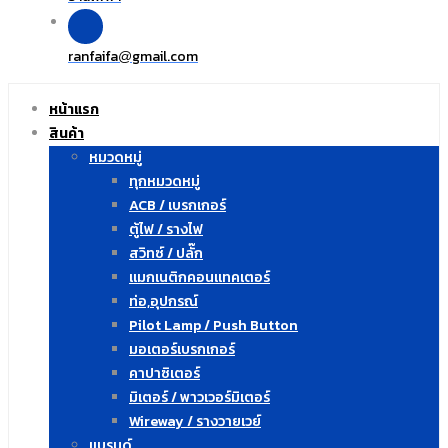
ranfaifa
gmail.com
@
หน้าแรก
สินค้า
หมวดหมู่
ทุกหมวดหมู่
ACB / เบรกเกอร์
ตู้ไฟ / รางไฟ
สวิทซ์ / ปลั๊ก
แมกเนติกคอนแทคเตอร์
ท่อ,อุปกรณ์
Pilot Lamp / Push Button
มอเตอร์เบรกเกอร์
คาปาซิเตอร์
มิเตอร์ / พาวเวอร์มิเตอร์
Wireway / รางวายเวย์
แบรนด์