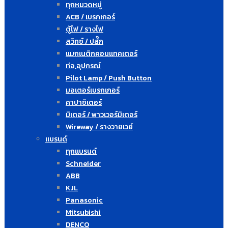
ทุกหมวดหมู่
ACB / เบรกเกอร์
ตู้ไฟ / รางไฟ
สวิทซ์ / ปลั๊ก
แมกเนติกคอนแทคเตอร์
ท่อ,อุปกรณ์
Pilot Lamp / Push Button
มอเตอร์เบรกเกอร์
คาปาซิเตอร์
มิเตอร์ / พาวเวอร์มิเตอร์
Wireway / รางวายเวย์
แบรนด์
ทุกแบรนด์
Schneider
ABB
KJL
Panasonic
Mitsubishi
DENCO