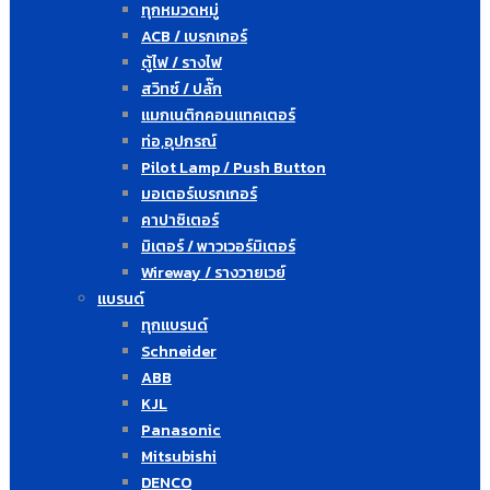
ทุกหมวดหมู่
ACB / เบรกเกอร์
ตู้ไฟ / รางไฟ
สวิทซ์ / ปลั๊ก
แมกเนติกคอนแทคเตอร์
ท่อ,อุปกรณ์
Pilot Lamp / Push Button
มอเตอร์เบรกเกอร์
คาปาซิเตอร์
มิเตอร์ / พาวเวอร์มิเตอร์
Wireway / รางวายเวย์
แบรนด์
ทุกแบรนด์
Schneider
ABB
KJL
Panasonic
Mitsubishi
DENCO