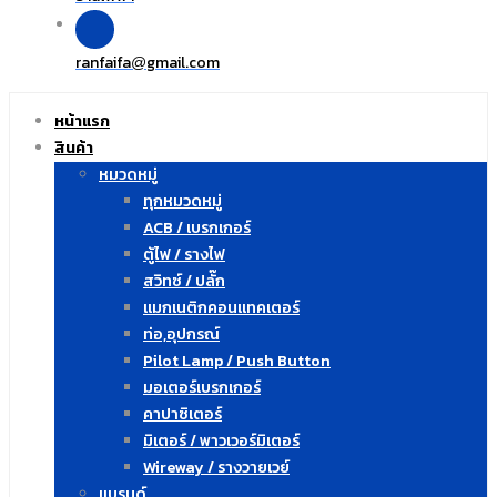
ranfaifa
gmail.com
@
หน้าแรก
สินค้า
หมวดหมู่
ทุกหมวดหมู่
ACB / เบรกเกอร์
ตู้ไฟ / รางไฟ
สวิทซ์ / ปลั๊ก
แมกเนติกคอนแทคเตอร์
ท่อ,อุปกรณ์
Pilot Lamp / Push Button
มอเตอร์เบรกเกอร์
คาปาซิเตอร์
มิเตอร์ / พาวเวอร์มิเตอร์
Wireway / รางวายเวย์
แบรนด์