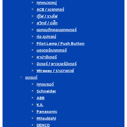
ทุกหมวดหมู่
ACB / เบรกเกอร์
ตู้ไฟ / รางไฟ
สวิทซ์ / ปลั๊ก
แมกเนติกคอนแทคเตอร์
ท่อ,อุปกรณ์
Pilot Lamp / Push Button
มอเตอร์เบรกเกอร์
คาปาซิเตอร์
มิเตอร์ / พาวเวอร์มิเตอร์
Wireway / รางวายเวย์
แบรนด์
ทุกแบรนด์
Schneider
ABB
KJL
Panasonic
Mitsubishi
DENCO