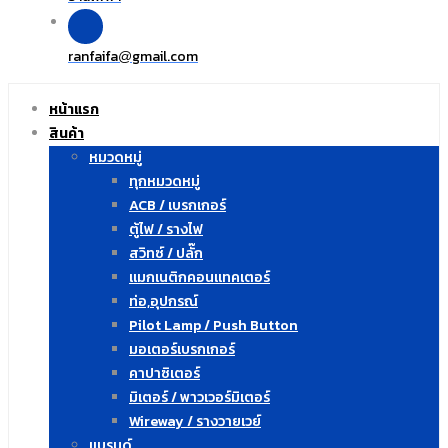
ranfaifa
gmail.com
@
หน้าแรก
สินค้า
หมวดหมู่
ทุกหมวดหมู่
ACB / เบรกเกอร์
ตู้ไฟ / รางไฟ
สวิทซ์ / ปลั๊ก
แมกเนติกคอนแทคเตอร์
ท่อ,อุปกรณ์
Pilot Lamp / Push Button
มอเตอร์เบรกเกอร์
คาปาซิเตอร์
มิเตอร์ / พาวเวอร์มิเตอร์
Wireway / รางวายเวย์
แบรนด์