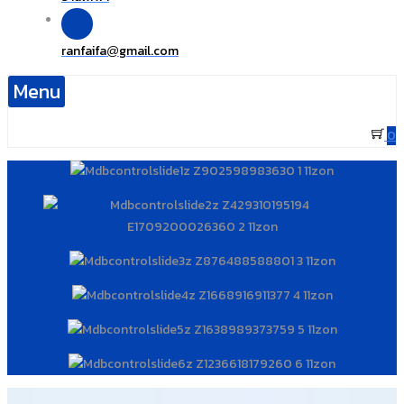
ranfaifa
gmail.com
@
Menu
0