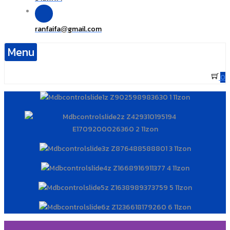
ranfaifa
gmail.com
@
Menu
0