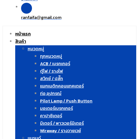
ranfaifa
gmail.com
@
หน้าแรก
สินค้า
หมวดหมู่
ทุกหมวดหมู่
ACB / เบรกเกอร์
ตู้ไฟ / รางไฟ
สวิทซ์ / ปลั๊ก
แมกเนติกคอนแทคเตอร์
ท่อ,อุปกรณ์
Pilot Lamp / Push Button
มอเตอร์เบรกเกอร์
คาปาซิเตอร์
มิเตอร์ / พาวเวอร์มิเตอร์
Wireway / รางวายเวย์
แบรนด์