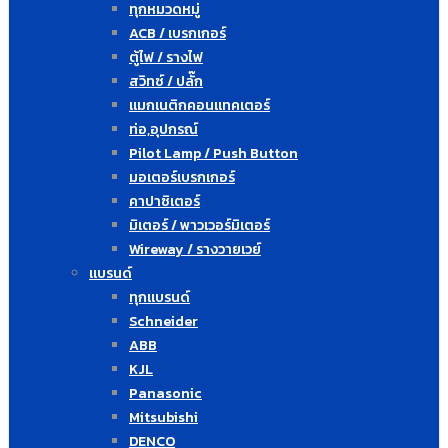
ทุกหมวดหมู่
ACB / เบรกเกอร์
ตู้ไฟ / รางไฟ
สวิทซ์ / ปลั๊ก
แมกเนติกคอนแทคเตอร์
ท่อ,อุปกรณ์
Pilot Lamp / Push Button
มอเตอร์เบรกเกอร์
คาปาซิเตอร์
มิเตอร์ / พาวเวอร์มิเตอร์
Wireway / รางวายเวย์
แบรนด์
ทุกแบรนด์
Schneider
ABB
KJL
Panasonic
Mitsubishi
DENCO