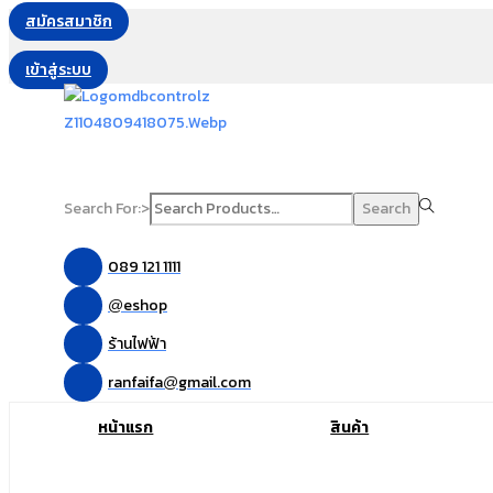
สมัครสมาชิก
เข้าสู่ระบบ
Search For:>
Search
089 121 1111
eshop
@
ร้านไฟฟ้า
ranfaifa
gmail.com
@
หน้าแรก
สินค้า