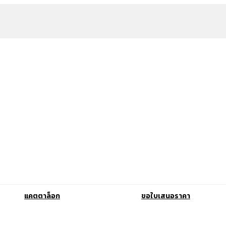
แคตตาล็อก
ขอใบเสนอราคา