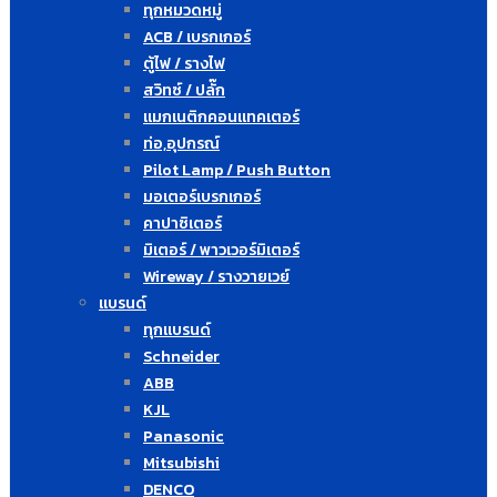
ทุกหมวดหมู่
ACB / เบรกเกอร์
ตู้ไฟ / รางไฟ
สวิทซ์ / ปลั๊ก
แมกเนติกคอนแทคเตอร์
ท่อ,อุปกรณ์
Pilot Lamp / Push Button
มอเตอร์เบรกเกอร์
คาปาซิเตอร์
มิเตอร์ / พาวเวอร์มิเตอร์
Wireway / รางวายเวย์
แบรนด์
ทุกแบรนด์
Schneider
ABB
KJL
Panasonic
Mitsubishi
DENCO