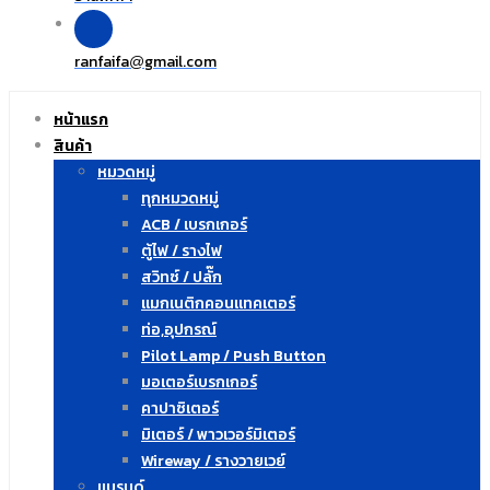
ranfaifa
gmail.com
@
หน้าแรก
สินค้า
หมวดหมู่
ทุกหมวดหมู่
ACB / เบรกเกอร์
ตู้ไฟ / รางไฟ
สวิทซ์ / ปลั๊ก
แมกเนติกคอนแทคเตอร์
ท่อ,อุปกรณ์
Pilot Lamp / Push Button
มอเตอร์เบรกเกอร์
คาปาซิเตอร์
มิเตอร์ / พาวเวอร์มิเตอร์
Wireway / รางวายเวย์
แบรนด์