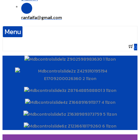
ranfaifa
gmail.com
@
Menu
0